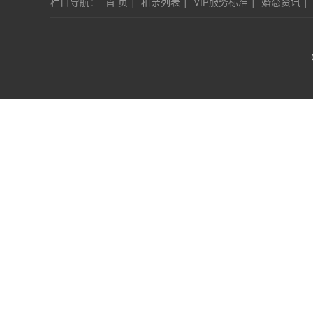
栏目导航：
首 页
|
相亲列表
|
VIP服务标准
|
婚恋资讯
|