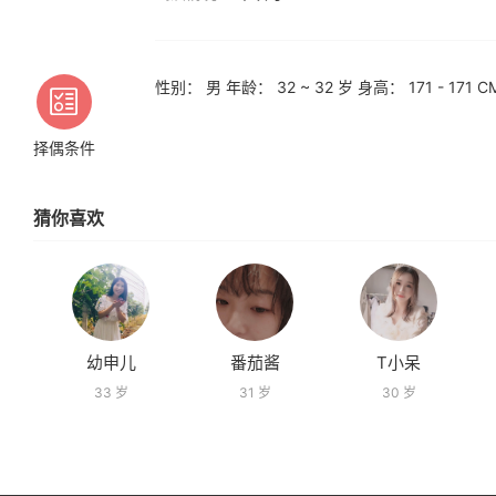
性别： 男 年龄： 32 ~ 32 岁 身高： 171 - 17
择偶条件
猜你喜欢
幼申儿
番茄酱
T小呆
33 岁
31 岁
30 岁