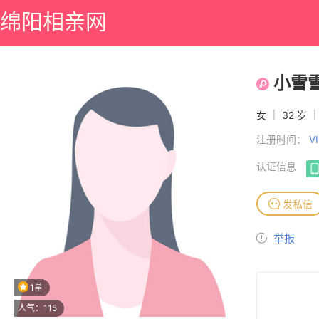
绵阳相亲网
小雪
女
|
32 岁
|
注册时间：
V
认证信息
发私信
举报
1星
人气：115