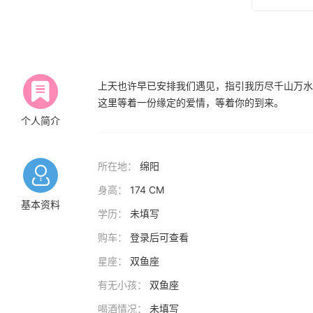
上天也许早已安排我们遇见，指引我历尽千山万水
这里等着一份缘定的爱情，等着你的到来。
个人简介
所在地：
绵阳
身高：
174 CM
基本资料
学历：
未填写
购车：
登录后可查看
星座：
双鱼座
有无小孩：
双鱼座
喝酒情况：
未填写