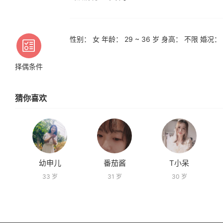
性别： 女 年龄： 29 ~ 36 岁 身高： 不限 婚况
择偶条件
猜你喜欢
幼申儿
番茄酱
T小呆
33 岁
31 岁
30 岁