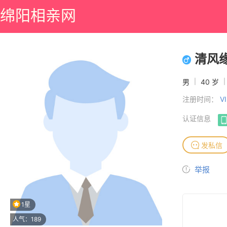
绵阳相亲网
清风
男
|
40 岁
|
注册时间：
V
认证信息
发私信
举报
1星
人气：189