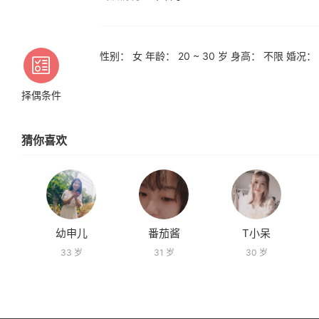
性别： 女 年龄： 20 ~ 30 岁 身高： 不限 婚况：
择偶条件
猜你喜欢
幼申儿
番茄酱
T小呆
33 岁
31 岁
30 岁