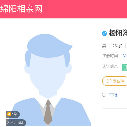
绵阳相亲网
杨阳
男
|
26 岁
|
注册时间：
V
认证信息
发私信
举报
1星
人气：183